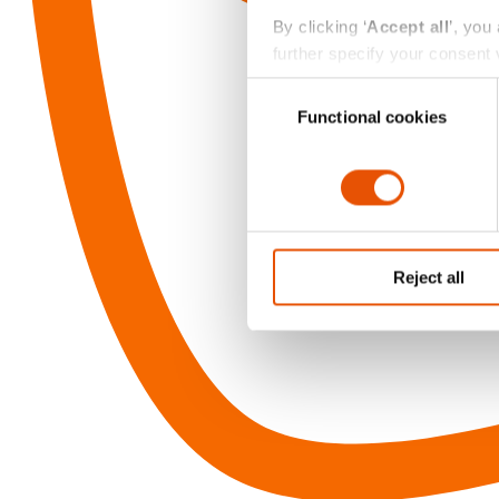
By clicking ‘
Accept all
’, you
further specify your consent v
always change or withdraw you
Consent
Functional cookies
Selection
Reject all