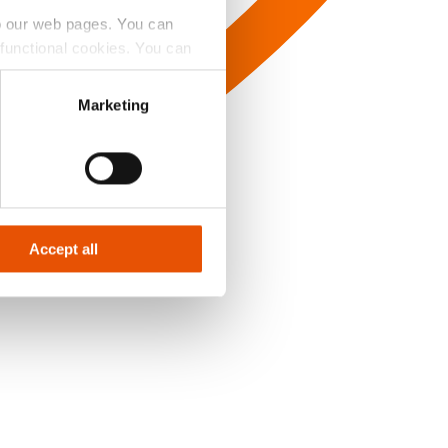
to our web pages. You can
e functional cookies. You can
y Badge’ button.
Marketing
Accept all